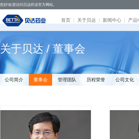
您好!欢迎访问贝达药业官方网站。
首页
|
关于贝达
|
新闻中心
|
产品
贝达药业秉承开拓创新、造福于民的发
· 公司新闻
· 凯美纳
· 研发体系
· 园区概况
· 项目简介
· 公司公告
· 社会招聘
· 联系方式
· 公司简介
关于贝达 / 董事会
展理念，致力于通过新药研发，努力实现创
· 媒体报道
· 贝美纳
· 在研项目
· 核心优势
· 公示公告
· 股票信息
· 校园招聘
· 在线留言
· 董事会
新为民、科技惠民，做更多吃得起的好药，
· 两会专题
· 贝安汀
· 患者招募
· 明星项目
· 互动交流
· 不良反应
· 管理团队
让老百姓活得更好。
· 赛美纳
· 战略合作
· 历程荣誉
· 伏美纳
· 公司文化
公司简介
董事会
管理团队
历程荣誉
公司文化
· 康美纳
· 安瑞泽
· 奥福民
· 贝泽汀