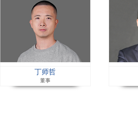
丁师哲
董事