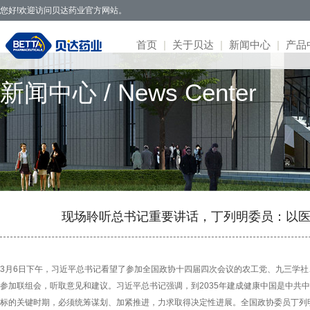
您好!欢迎访问贝达药业官方网站。
首页
|
关于贝达
|
新闻中心
|
产品
新闻中心 / News Center
贝达药业秉承开拓创新、造福于民的发
· 公司新闻
· 凯美纳
· 研发体系
· 园区概况
· 项目简介
· 公司公告
· 社会招聘
· 联系方式
· 公司简介
展理念，致力于通过新药研发，努力实现创
· 媒体报道
· 贝美纳
· 在研项目
· 核心优势
· 公示公告
· 股票信息
· 校园招聘
· 在线留言
· 董事会
新为民、科技惠民，做更多吃得起的好药，
· 两会专题
· 贝安汀
· 患者招募
· 明星项目
· 互动交流
· 不良反应
· 管理团队
让老百姓活得更好。
· 赛美纳
· 战略合作
· 历程荣誉
· 伏美纳
· 公司文化
· 康美纳
· 安瑞泽
现场聆听总书记重要讲话，丁列明委员：以
· 奥福民
· 贝泽汀
3月6日下午，习近平总书记看望了参加全国政协十四届四次会议的农工党、九三学
参加联组会，听取意见和建议。习近平总书记强调，到2035年建成健康中国是中共中
标的关键时期，必须统筹谋划、加紧推进，力求取得决定性进展。全国政协委员丁列