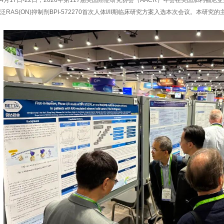
4月17日-22日，2026年第117届美国癌症研究协会（AACR）年会在美国加利
泛RAS(ON)抑制剂BPI-572270首次人体I/II期临床研究方案入选本次会议。本