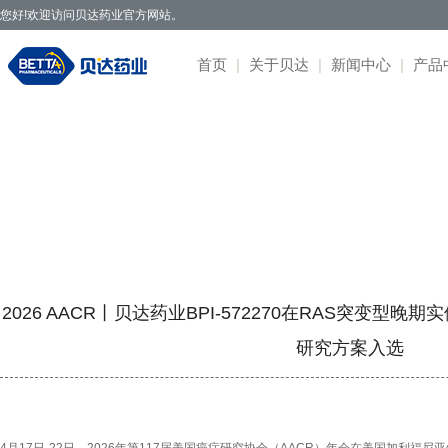
您好!欢迎访问贝达药业官方网站。
首页
|
关于贝达
|
新闻中心
|
产品
新闻中心 / News Center
贝达药业秉承开拓创新、造福于民的发
· 公司新闻
· 凯美纳
· 研发体系
· 园区概况
· 项目简介
· 公司公告
· 社会招聘
· 联系方式
· 公司简介
展理念，致力于通过新药研发，努力实现创
· 媒体报道
· 贝美纳
· 在研项目
· 核心优势
· 公示公告
· 股票信息
· 校园招聘
· 在线留言
· 董事会
新为民、科技惠民，做更多吃得起的好药，
· 两会专题
· 贝安汀
· 患者招募
· 明星项目
· 互动交流
· 不良反应
· 管理团队
让老百姓活得更好。
· 赛美纳
· 战略合作
· 历程荣誉
· 伏美纳
· 公司文化
· 康美纳
· 安瑞泽
2026 AACR丨贝达药业BPI-572270在RAS突变型晚
· 奥福民
· 贝泽汀
研究方案入选