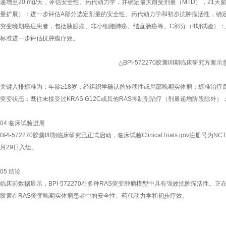
递增至20 mg/天，评估安全性、药代动力学，并确定最大耐受剂量（MTD），21天
量扩展）：进一步评估A部分选定剂量的安全性、药代动力学和初步抗肿瘤活性，确定I
突变晚期癌症患者，包括胰腺癌、非小细胞肺癌、结直肠癌等。C部分（II期试验）：患者以
标准进一步评估抗肿瘤疗效。
△BPI-572270胶囊I/II期临床研究方案示
关键入排标准为：年龄≥18岁；经组织学确认的转移性或局部晚期实体瘤；标准治疗后
突变状态；既往未接受过KRAS G12C或其他RAS抑制剂治疗（剂量递增阶段除外）；
04 临床试验进展
BPI-572270胶囊I/II期临床研究已正式启动，临床试验ClinicalTrials.gov注册号为
月29日入组。
05 结论
临床前数据显示，BPI-572270在多种RAS突变肿瘤模型中具有强效抗肿瘤活性。正在进行
胶囊在RAS突变晚期实体瘤患者中的安全性、药代动力学和初步疗效。