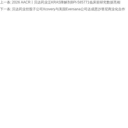
上一条:
2026 AACR丨贝达药业泛KRAS降解剂BPI-585771临床前研究数据亮相
下一条:
贝达药业控股子公司Xcovery与美国Eversana公司达成恩沙替尼商业化合作