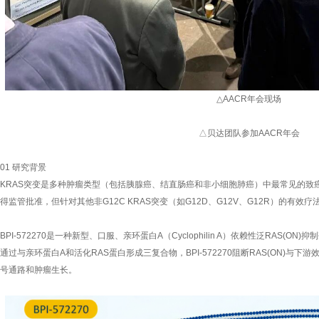
△AACR年会现场
△贝达团队参加AACR年会
01 研究背景
KRAS突变是多种肿瘤类型（包括胰腺癌、结直肠癌和非小细胞肺癌）中最常见的致癌驱
得监管批准，但针对其他非G12C KRAS突变（如G12D、G12V、G12R）的有
BPI-572270是一种新型、口服、亲环蛋白A（Cyclophilin A）依赖性泛RAS(O
通过与亲环蛋白A和活化RAS蛋白形成三复合物，BPI-572270阻断RAS(ON)与
号通路和肿瘤生长。