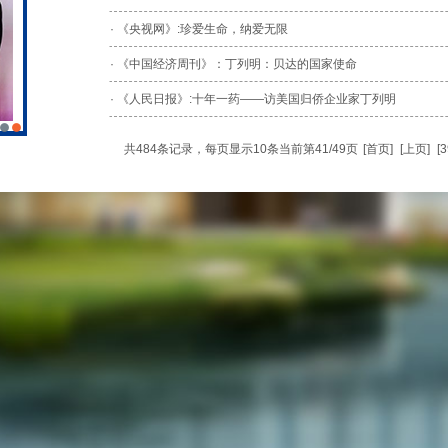
· 《央视网》:珍爱生命，纳爱无限
· 《中国经济周刊》：丁列明：贝达的国家使命
· 《人民日报》:十年一药——访美国归侨企业家丁列明
共484条记录，每页显示10条当前第41/49页
[
首页
]
[
上页
]
[
3