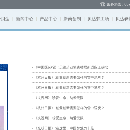
服务热线：057
于贝达
|
新闻中心
|
产品中心
|
新药创制
|
贝达梦工场
|
贝达嵊
闻
系
况
介
告
聘
式
司简介
道
目
势
告
息
聘
言
事会
题
募
目
流
应
理团队
作
程荣誉
· 《中国医药报》:贝达药业埃克替尼新适应证获批
司文化
· 《杭州日报》:创业创新需要怎样的雪中送炭？
· 《杭州日报》:创业创新需要怎样的雪中送炭？
· 《央视网》:珍爱生命，纳爱无限
· 《杭州日报》:创业创新需要怎样的雪中送炭？
· 《央视网》:珍爱生命，纳爱无限
· 《光明日报》:在这里，中国梦魅力十足