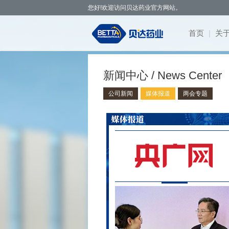
您好!欢迎访问贝达药业官方网站。
首页
|
关
贝达药业秉承开拓创新、造福于民的发
· 公司新
· 凯美纳
· 研发体
· 园区概
· 项目简
· 公司公
· 社会招
· 联系方
· 公
新闻中心 / News Center
展理念，致力于通过新药研发，努力实现创
· 媒体报
· 贝美纳
· 在研项
· 核心优
· 公示公
· 股票信
· 校园招
· 在线留
· 董
新为民、科技惠民，做更多吃得起的好药，
公司新闻
媒体报道
两会专题
· 两会专
· 贝安汀
· 患者招
· 明星项
· 互动交
· 不良反
· 管
让老百姓活得更好。
· 赛美纳
· 战略合
· 历
· 伏美纳
· 公
· 康美纳
· 安瑞泽
· 奥福民
· 贝泽汀