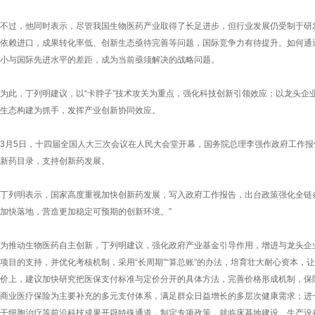
不过，他同时表示，尽管我国生物医药产业取得了长足进步，但行业发展仍受制于研
依赖进口，成果转化率低、创新生态亟待完善等问题，国际竞争力有待提升。如何通
小与国际先进水平的差距，成为当前亟须解决的战略问题。
为此，丁列明建议，以“卡脖子”技术攻关为重点，强化科技创新引领效应；以龙头企
生态构建为抓手，发挥产业创新协同效应。
3月5日，十四届全国人大三次会议在人民大会堂开幕，国务院总理李强作政府工作
新药目录，支持创新药发展。
丁列明表示，国家高度重视加快创新药发展，写入政府工作报告，出台政策强化全链
加快落地，营造更加稳定可预期的创新环境。”
为推动生物医药自主创新，丁列明建议，强化政府产业基金引导作用，增进与龙头企
项目的支持，并优化考核机制，采用“长周期”“算总账”的办法，培育壮大耐心资本，
价上，建议加快研究把医保支付标准与定价分开的具体方法，完善价格形成机制，保
商业医疗保险为主要补充的多元支付体系，满足群众日益增长的多层次健康需求；进
干细胞治疗等前沿科技成果开辟特殊通道，制定专项政策，就临床基地建设、生产设