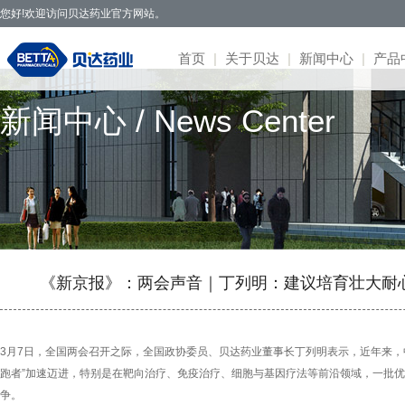
您好!欢迎访问贝达药业官方网站。
首页
|
关于贝达
|
新闻中心
|
产品
新闻中心 / News Center
贝达药业秉承开拓创新、造福于民的发
· 公司新闻
· 凯美纳
· 研发体系
· 园区概况
· 项目简介
· 公司公告
· 社会招聘
· 联系方式
· 公司简介
展理念，致力于通过新药研发，努力实现创
· 媒体报道
· 贝美纳
· 在研项目
· 核心优势
· 公示公告
· 股票信息
· 校园招聘
· 在线留言
· 董事会
新为民、科技惠民，做更多吃得起的好药，
· 两会专题
· 贝安汀
· 患者招募
· 明星项目
· 互动交流
· 不良反应
· 管理团队
让老百姓活得更好。
· 赛美纳
· 战略合作
· 历程荣誉
· 伏美纳
· 公司文化
· 康美纳
· 安瑞泽
《新京报》：两会声音｜丁列明：建议培育壮大耐
· 奥福民
· 贝泽汀
3月7日，全国两会召开之际，全国政协委员、贝达药业董事长丁列明表示，近年来，中
跑者”加速迈进，特别是在靶向治疗、免疫治疗、细胞与基因疗法等前沿领域，一批
争。