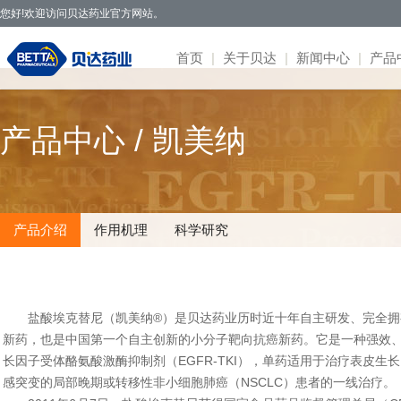
您好!欢迎访问贝达药业官方网站。
首页
|
关于贝达
|
新闻中心
|
产品
贝达药业秉承开拓创新、造福于民的发
· 公司新闻
· 凯美纳
· 研发体系
· 园区概况
· 项目简介
· 公司公告
· 社会招聘
· 联系方式
· 公司简介
产品中心 / 凯美纳
展理念，致力于通过新药研发，努力实现创
· 媒体报道
· 贝美纳
· 在研项目
· 核心优势
· 公示公告
· 股票信息
· 校园招聘
· 在线留言
· 董事会
新为民、科技惠民，做更多吃得起的好药，
· 两会专题
· 贝安汀
· 患者招募
· 明星项目
· 互动交流
· 不良反应
· 管理团队
让老百姓活得更好。
· 赛美纳
· 战略合作
· 历程荣誉
· 伏美纳
· 公司文化
产品介绍
作用机理
科学研究
· 康美纳
· 安瑞泽
· 奥福民
· 贝泽汀
盐酸埃克替尼（凯美纳®）是贝达药业历时近十年自主研发、完全拥有
新药，也是中国第一个自主创新的小分子靶向抗癌新药。它是一种强效
长因子受体酪氨酸激酶抑制剂（EGFR-TKI），单药适用于治疗表皮生
感突变的局部晚期或转移性非小细胞肺癌（NSCLC）患者的一线治疗。