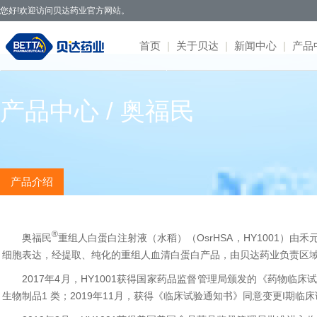
您好!欢迎访问贝达药业官方网站。
首页
|
关于贝达
|
新闻中心
|
产品
贝达药业秉承开拓创新、造福于民的发
· 公司新闻
· 凯美纳
· 研发体系
· 园区概况
· 项目简介
· 公司公告
· 社会招聘
· 联系方式
· 公司简介
产品中心 / 奥福民
展理念，致力于通过新药研发，努力实现创
· 媒体报道
· 贝美纳
· 在研项目
· 核心优势
· 公示公告
· 股票信息
· 校园招聘
· 在线留言
· 董事会
新为民、科技惠民，做更多吃得起的好药，
· 两会专题
· 贝安汀
· 患者招募
· 明星项目
· 互动交流
· 不良反应
· 管理团队
让老百姓活得更好。
· 赛美纳
· 战略合作
· 历程荣誉
· 伏美纳
· 公司文化
产品介绍
· 康美纳
· 安瑞泽
· 奥福民
®
奥福民
重组人白蛋白注射液（水稻）
（
OsrHSA，HY1001
）由禾
· 贝泽汀
细胞表达，经提取、纯化的重组人血清白蛋白产品
，由贝达药业负责区
2017年4月，HY1001获得国家药品监督管理局颁发的《药物临
生物制品1 类；2019年11月，获得《临床试验通知书》同意变更I期临