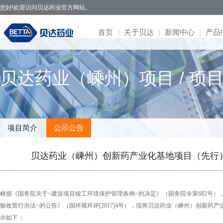
您好!欢迎访问贝达药业官方网站。
首页
|
关于贝达
|
新闻中心
|
产品
贝达药业秉承开拓创新、造福于民的发
· 公司新闻
· 凯美纳
· 研发体系
· 园区概况
· 项目简介
· 公司公告
· 社会招聘
· 联系方式
· 公司简介
贝达药业（嵊州）项目 / 项
展理念，致力于通过新药研发，努力实现创
· 媒体报道
· 贝美纳
· 在研项目
· 核心优势
· 公示公告
· 股票信息
· 校园招聘
· 在线留言
· 董事会
新为民、科技惠民，做更多吃得起的好药，
· 两会专题
· 贝安汀
· 患者招募
· 明星项目
· 互动交流
· 不良反应
· 管理团队
让老百姓活得更好。
· 赛美纳
· 战略合作
· 历程荣誉
· 伏美纳
· 公司文化
项目简介
公示公告
· 康美纳
· 安瑞泽
贝达药业（嵊州）创新药产业化基地项目（先行
· 奥福民
· 贝泽汀
根据《国务院关于<建设项目竣工环境保护管理条例>的决定》（国务院令第682号）
验收暂行办法>的公告》（国环规环评[2017]4号），现将贝达药业（嵊州）创新药
示如下：