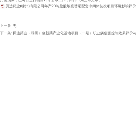
污染预测，已可以进行项目环评公示工作，附件中为公示文本。
贝达药业(嵊州)有限公司年产20吨盐酸埃克替尼配套中间体技改项目环境影响评价信息公示2
上一条: 无
下一条:
贝达药业（嵊州）创新药产业化基地项目（一期）职业病危害控制效果评价