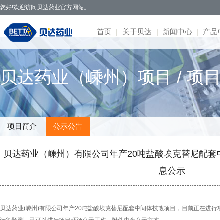
您好!欢迎访问贝达药业官方网站。
首页
|
关于贝达
|
新闻中心
|
产品
贝达药业秉承开拓创新、造福于民的发
· 公司新闻
· 凯美纳
· 研发体系
· 园区概况
· 项目简介
· 公司公告
· 社会招聘
· 联系方式
· 公司简介
贝达药业（嵊州）项目 / 项
展理念，致力于通过新药研发，努力实现创
· 媒体报道
· 贝美纳
· 在研项目
· 核心优势
· 公示公告
· 股票信息
· 校园招聘
· 在线留言
· 董事会
新为民、科技惠民，做更多吃得起的好药，
· 两会专题
· 贝安汀
· 患者招募
· 明星项目
· 互动交流
· 不良反应
· 管理团队
让老百姓活得更好。
· 赛美纳
· 战略合作
· 历程荣誉
· 伏美纳
· 公司文化
项目简介
公示公告
· 康美纳
· 安瑞泽
贝达药业（嵊州）有限公司年产20吨盐酸埃克替尼配套
· 奥福民
· 贝泽汀
息公示
贝达药业(嵊州)有限公司年产20吨盐酸埃克替尼配套中间体技改项目，目前正在进